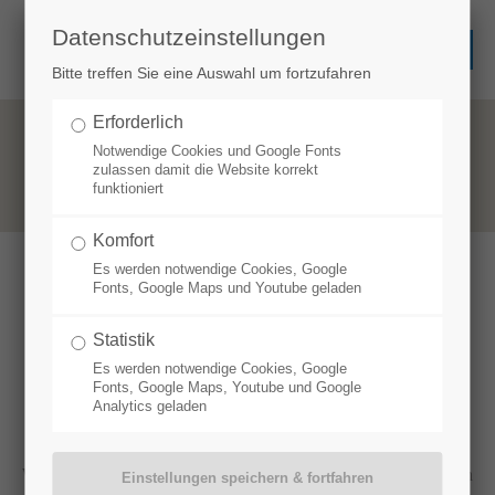
Datenschutzeinstellungen
Bitte treffen Sie eine Auswahl um fortzufahren
Erforderlich
Notwendige Cookies und Google Fonts
zulassen damit die Website korrekt
funktioniert
Komfort
Es werden notwendige Cookies, Google
Fonts, Google Maps und Youtube geladen
TELEFONISCH
NEHMEN SIE KONTAKT MIT UNS AUF
Statistik
Es werden notwendige Cookies, Google
Fonts, Google Maps, Youtube und Google
Analytics geladen
Wir freuen uns, wenn Sie sich für unsere Ferienwohnungen