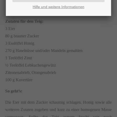
Hilfe und weitere Informationen
Zutaten für den Teig:
3 Eier
80 g brauner Zucker
3 Esslöffel Honig
270 g Haselnüsse und/oder Mandeln gemahlen
1 Teelöffel Zimt
½ Teelöffel Lebkuchengewürz
Zitronenabrieb, Orangenabrieb
100 g Kuvertüre
So geht’s:
Die Eier mit dem Zucker schaumig schlagen. Honig sowie alle
weiteren Zutaten zugeben und kurz zu einer homogenen Masse
vermengen. Sollte der Teig extrem feucht sein noch