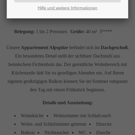
Hilfe und weitere Informationen
Belegung:
1 bis 2 Personen
Größe:
40 m²
F****
Unsere
Appartement Alpspitze
befindet sich im
Dachgeschoß
.
Ein besonderes Detail stellt der sichtbare Dachstuhl aus
heimischem Fichtenholz dar. Der gemütliche Wohnbereich mit
Küchenzeile lädt Sie zu geselligen Abenden ein. Auf Ihrem
eigenen großzügigen Balkon können Sie im Sommer entspannt
den Tag mit einem Frühstück beginnen.
Details und Ausstattung:
Wohnküche
Wohnzimmer mit Schlafcouch
Wohn- und Schlafzimmer getrennt
Sitzecke
Balkon
Nichtraucher
WC
Dusche