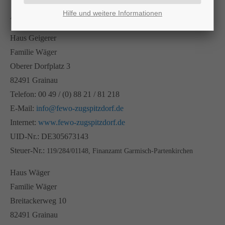
Hilfe und weitere Informationen
Appartements Zugspitzdorf
Haus Geigerer
Familie Wäger
Oberer Dorfplatz 3
82491 Grainau
Telefon: 00 49 / (0) 88 21 / 81 218
E-Mail:
info@fewo-zugspitzdorf.de
Internet:
www.fewo-zugspitzdorf.de
UID-Nr.: DE305673143
Steuer-Nr.:
119/284/01148, Finanzamt Garmisch-Partenkirchen
Haus Wäger
Familie Wäger
Breitackerweg 10
82491 Grainau